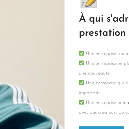
À qui s'adr
prestation
Une entreprise souhai
Une entreprise en pl
une nouveauté.
Une entreprise qui a
important.
Une entreprise humai
avec des créateurs de c